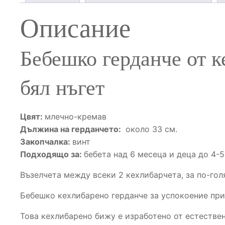
Описание
Бебешко герданче от к
бял нъгет
Цвят:
млечно-кремав
Дължина на герданчето:
около 33 см.
Закопчалка:
винт
Подходящо за:
бебета над 6 месеца и деца до 4-5
Възелчета между всеки 2 кехлибарчета, за по-го
Бебешко кехлибарено герданче за успокоение при
Това кехлибарено бижу е изработено от естестве