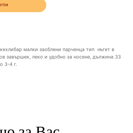
УПИ
кехлибар малки заоблени парченца тип нъгет в
ов завършек, леко и удобно за носене, дължина 33
 3-4 г.
о за Вас