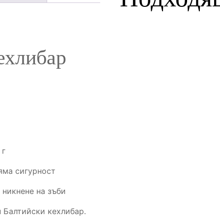
ехлибар
 г
ляма сигурност
 никнене на зъби
н Балтийски кехлибар.