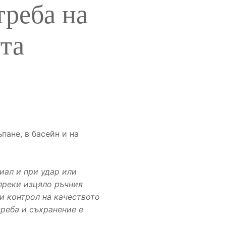
треба на
та
пане, в басейн и на
иал и при удар или
преки изцяло ръчния
 и контрол на качеството
реба и съхранение е