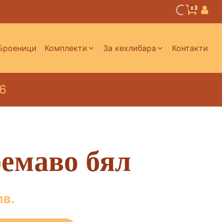
0
Броеници
Комплекти
За кехлибара
Контакти
ан
Дамски комплекти от
Полезно
кехлибар
6
ЧЗВ за кехлибара
Детски комплекти от
кехлибар
ар
ремаво бял
лв.