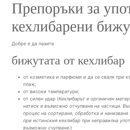
Препоръки за упо
кехлибарени бижу
Добре е да пазите
бижутата от кехлибар
от козметика и парфюми и да се сваля при къ
плаж;
от високи температури;
от силен удар (
Кехлибарът е органичен матер
натиск е възможно отчупване на частици. Въ
процес на сортиране, обработка и нанизване
при истинския кехлибар при неправилна упот
възможно счупване.
)