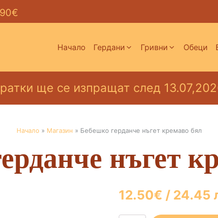
 90€
Начало
Гердани
Гривни
Обеци
Дамски гривни от полир
кехлибар
ратки ще се изпращат след 13.07,202
Дамски гривни от суров
кехлибар
Детски гривни от кехлиб
Начало
»
Магазин
»
Бебешко герданче нъгет кремаво бял
ерданче нъгет к
12.50
€
/ 24.45 