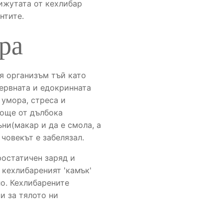
бижутата от кехлибар
нтите.
ра
я организъм тъй като
ервната и едокринната
 умора, стреса и
 още от дълбока
ни(макар и да е смола, а
 човекът е забелязал.
ростатичен заряд и
 кехлибареният 'камък'
ло. Кехлибарените
и за тялото ни