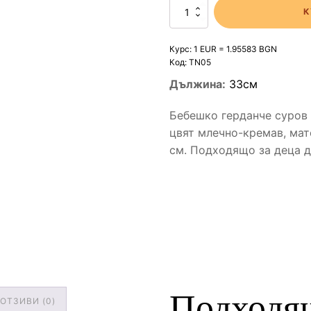
количество
К
за
Бебешко
герданче
Курс: 1 EUR = 1.95583 BGN
нъгет
Код:
TN05
кремаво
Дължина:
33см
бял
Бебешко герданче суров 
цвят млечно-кремав, мат
см. Подходящо за деца до
Подходящ
ОТЗИВИ (0)