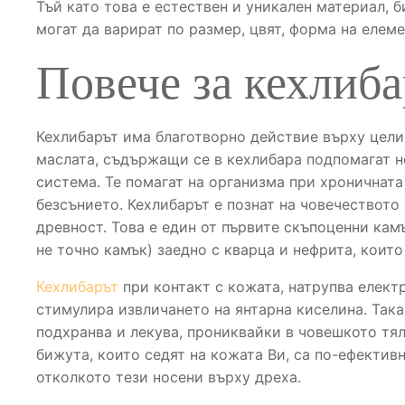
Тъй като това е естествен и уникален материал, 
могат да варират по размер, цвят, форма на елеме
Повече за кехлиба
Кехлибарът има благотворно действие върху цели
маслата, съдържащи се в кехлибара подпомагат н
система. Те помагат на организма при хроничната
безсънието. Кехлибарът е познат на човечеството
древност. Това е един от първите скъпоценни камъ
не точно камък) заедно с кварца и нефрита, които
Кехлибарът
при контакт с кожата, натрупва елект
стимулира извличането на янтарна киселина. Така
подхранва и лекува, прониквайки в човешкото тя
бижута, които седят на кожата Ви, са по-ефективн
отколкото тези носени върху дреха.