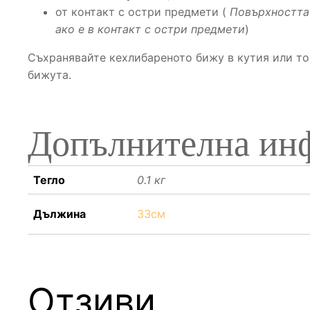
от контакт с остри предмети (
Повърхността
ако е в контакт с остри предмети
)
Съхранявайте кехлибареното бижу в кутия или то
бижута.
Допълнителна ин
Тегло
0.1 кг
Дължина
33см
Отзиви