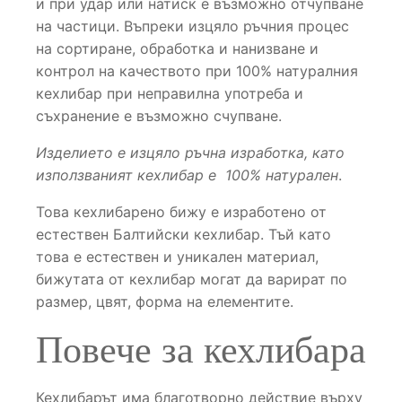
и при удар или натиск е възможно отчупване
на частици. Въпреки изцяло ръчния процес
на сортиране, обработка и нанизване и
контрол на качеството при 100% натуралния
кехлибар при неправилна употреба и
съхранение е възможно счупване.
Изделието е изцяло ръчна изработка, като
използваният кехлибар е 100% натурален
.
Това кехлибарено бижу е изработено от
естествен Балтийски кехлибар. Тъй като
това е естествен и уникален материал,
бижутата от кехлибар могат да варират по
размер, цвят, форма на елементите.
Повече за кехлибара
Кехлибарът има благотворно действие върху