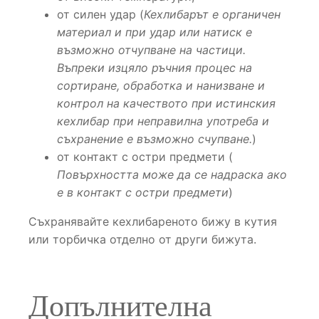
от силен удар (
Кехлибарът е органичен
материал и при удар или натиск е
възможно отчупване на частици.
Въпреки изцяло ръчния процес на
сортиране, обработка и нанизване и
контрол на качеството при истинския
кехлибар при неправилна употреба и
съхранение е възможно счупване.
)
от контакт с остри предмети (
Повърхността може да се надраска ако
е в контакт с остри предмети
)
Съхранявайте кехлибареното бижу в кутия
или торбичка отделно от други бижута.
Допълнителна