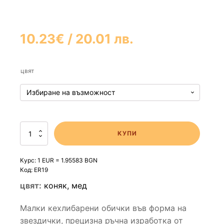
10.23
€
/ 20.01 лв.
цвят
количество
КУПИ
за
Малки
звездички
Курс: 1 EUR = 1.95583 BGN
обички
Код:
ER19
кехлибар
цвят:
коняк, мед
Малки кехлибарени обички във форма на
звездички, прецизна ръчна изработка от