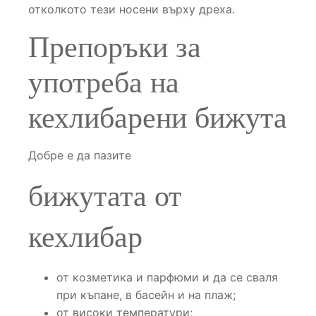
отколкото тези носени върху дреха.
Препоръки за
употреба на
кехлибарени бижута
Добре е да пазите
бижутата от
кехлибар
от козметика и парфюми и да се сваля
при къпане, в басейн и на плаж;
от високи температури;