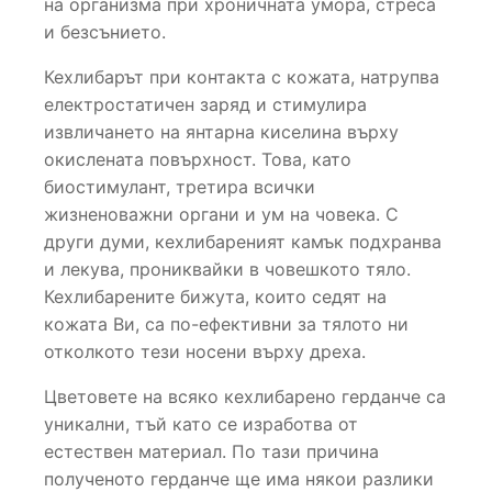
на организма при хроничната умора, стреса
и безсънието.
Кехлибарът при контакта с кожата, натрупва
електростатичен заряд и стимулира
извличането на янтарна киселина върху
окислената повърхност. Това, като
биостимулант, третира всички
жизненоважни органи и ум на човека. С
други думи, кехлибареният камък подхранва
и лекува, прониквайки в човешкото тяло.
Кехлибарените бижута, които седят на
кожата Ви, са по-ефективни за тялото ни
отколкото тези носени върху дреха.
Цветовете на всяко кехлибарено герданче са
уникални, тъй като се изработва от
естествен материал. По тази причина
полученото герданче ще има някои разлики