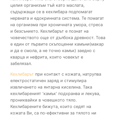
целия организъм тъй като маслата,
съдържащи се в кехлибара подпомагат
нервната и едокринната система. Те помагат
на организма при хроничната умора, стреса
и безсънието. Кехлибарът е познат на
човечеството още от дълбока древност. Това
е един от първите скъпоценни камъни(макар
и да е смола, а не точно камък) заедно с
кварца и нефрита, които човекът е
забелязал.
Кехлибарът
при контакт с кожата, натрупва
електростатичен заряд и стимулира
извличането на янтарна киселина. Така
кехлибареният 'камък' подхранва и лекува,
прониквайки в човешкото тяло.
Кехлибарените бижута, които седят на
кожата Ви, са по-ефективни за тялото ни