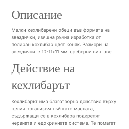
Описание
Малки кехлибарени обеци във формата на
звездички, изящна ръчна изработка от
полиран кехлибар цвят коняк. Размери на
звездичките 10-11х11 мм, сребърни винтове.
Действие на
кехлибарът
Кехлибарът има благотворно действие върху
целия организъм тъй като маслата,
съдържащи се в кехлибара подкрепят
нервната и едокринната система. Те помагат